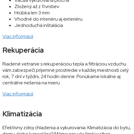
Väčšia vykurovaná plocha
Zložený až z 11.vrstiev
Hrúbka len 3 mm
Vhodné do interiéru aj exteriéru
Jednoduchá inštalácia
Viac informácií
Rekuperácia
Riadené vetranie s rekuperáciou tepla a filtráciou vzduchu
vám zabezpečí príjemné prostredie v každej miestnosti celý
rok, 7 dní v týždni, 24 hodín denne. Ponúkame lokálne aj
centrálne riešenia na mieru
Viac informácií
Klimatizácia
Efektívny zdroj chladenia a vykurovania. Klimatizácia do bytu,
domu alebo kancelária? Máme pre vás široký výber.